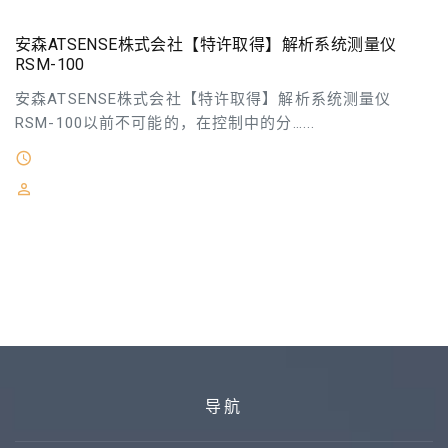
安森ATSENSE株式会社【特许取得】解析系统测量仪
RSM-100
安森ATSENSE株式会社【特许取得】解析系统测量仪
RSM-100以前不可能的，在控制中的分…...
2026-03-28
安森ATSENSE株式会社主营：燃料流量计燃料混合器／压
送装置解析仪相位／系统测量以太网控制自动化技术磁气
式编码器 流量传感器面板仪表回转速度／ 角度计测机器
脉冲倍增器信号变换机／ 光纤维传输
导航